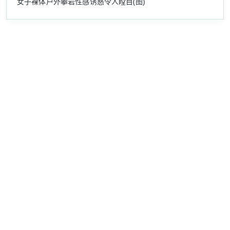
女子裸体户外攀岩性感诱惑令人瞠目(图)