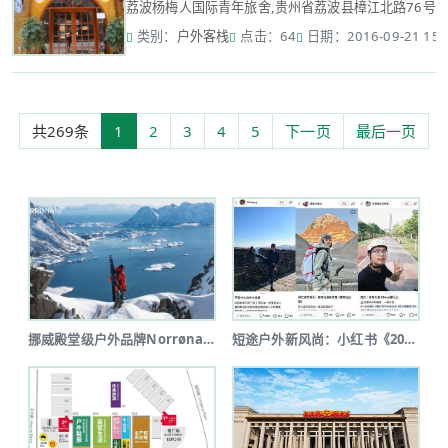
荔波杨梅人国际青年旅舍,贵州省荔波县樟江北路76号（樟
类别：
户外客栈
点击：64
日期：2016-09-21 15:
共269条
1
2
3
4
5
下一页
最后一页
挪威殿堂级户外品牌Norrøna北京...
短途户外新风尚：小红书《2025上半...